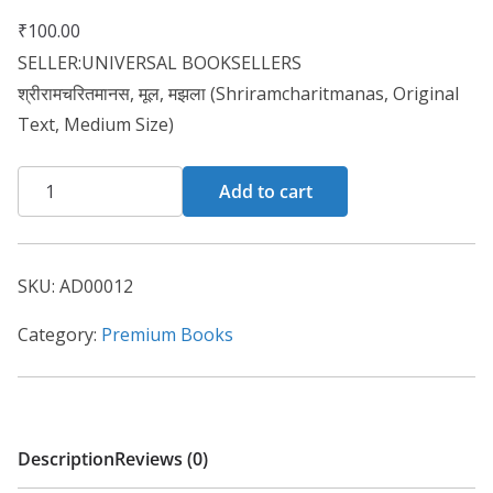
₹
100.00
SELLER:UNIVERSAL BOOKSELLERS
श्रीरामचरितमानस, मूल, मझला (Shriramcharitmanas, Original
Text, Medium Size)
Add to cart
SKU:
AD00012
Category:
Premium Books
Description
Reviews (0)