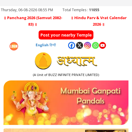
Thursday, 06-08-2026 08:55 PM
Total Temples :
11055
॥ Panchang 2026 (Samvat 2082-
॥ Hindu Parv & Vrat Calendar
83) ॥
2026 ॥
Post your nearby Temple
English
हिन्दी
(A Unit of BUZZ INFINITE PRIVATE LIMITED)