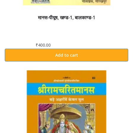
मानस-पीयूष, खण्ड-1, बालकाण्ड-1
₹
400.00
Add to cart