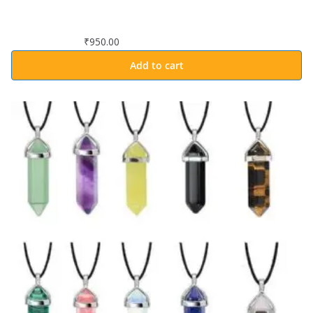
₹
950.00
Add to cart