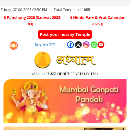
Friday, 07-08-2026 08:50 PM
Total Temples :
11055
॥ Panchang 2026 (Samvat 2082-
॥ Hindu Parv & Vrat Calendar
83) ॥
2026 ॥
Post your nearby Temple
English
हिन्दी
(A Unit of BUZZ INFINITE PRIVATE LIMITED)