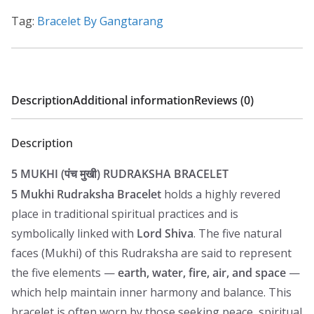
Tag:
Bracelet By Gangtarang
Description
Additional information
Reviews (0)
Description
5 MUKHI (पंच मुखी) RUDRAKSHA BRACELET
5 Mukhi Rudraksha Bracelet
holds a highly revered
place in traditional spiritual practices and is
symbolically linked with
Lord Shiva
. The five natural
faces (Mukhi) of this Rudraksha are said to represent
the five elements —
earth, water, fire, air, and space
—
which help maintain inner harmony and balance. This
bracelet is often worn by those seeking peace, spiritual