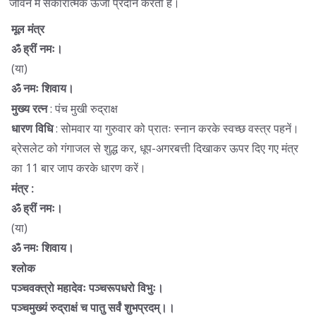
जीवन में सकारात्मक ऊर्जा प्रदान करता है।
मूल मंत्र
ॐ ह्रीं नमः।
(या)
ॐ नमः शिवाय।
मुख्य रत्न
: पंच मुखी रुद्राक्ष
धारण विधि
: सोमवार या गुरुवार को प्रातः स्नान करके स्वच्छ वस्त्र पहनें।
ब्रेसलेट को गंगाजल से शुद्ध कर, धूप-अगरबत्ती दिखाकर ऊपर दिए गए मंत्र
का 11 बार जाप करके धारण करें।
मंत्र :
ॐ ह्रीं नमः।
(या)
ॐ नमः शिवाय।
श्लोक
पञ्चवक्त्रो महादेवः पञ्चरूपधरो विभुः।
पञ्चमुख्यं रुद्राक्षं च पातु सर्वं शुभप्रदम्।।