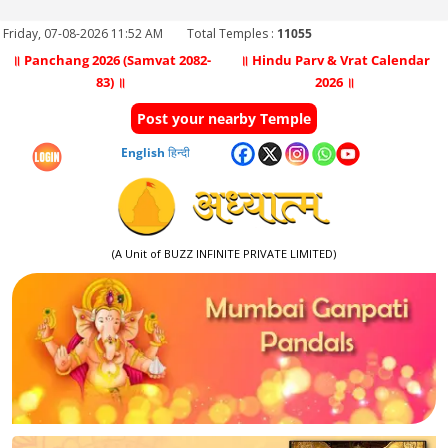
Friday, 07-08-2026 11:52 AM
Total Temples :
11055
॥ Panchang 2026 (Samvat 2082-
॥ Hindu Parv & Vrat Calendar
83) ॥
2026 ॥
Post your nearby Temple
English
हिन्दी
(A Unit of BUZZ INFINITE PRIVATE LIMITED)