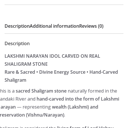
Description
Additional information
Reviews (0)
Description
LAKSHMI NARAYAN IDOL CARVED ON REAL
SHALIGRAM STONE
Rare & Sacred • Divine Energy Source • Hand-Carved
Shaligram
his is a
sacred Shaligram stone
naturally formed in the
andaki River and
hand-carved into the form of Lakshmi
arayan
— representing
wealth (Lakshmi) and
reservation (Vishnu/Narayan)
.