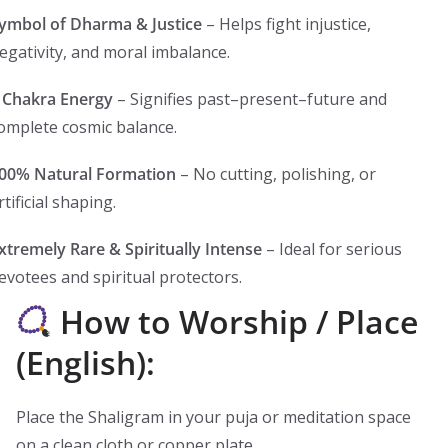
ymbol of Dharma & Justice
– Helps fight injustice,
egativity, and moral imbalance.
 Chakra Energy
– Signifies past–present–future and
omplete cosmic balance.
00% Natural Formation
– No cutting, polishing, or
rtificial shaping.
xtremely Rare & Spiritually Intense
– Ideal for serious
evotees and spiritual protectors.
How to Worship / Place
(English):
Place the Shaligram in your puja or meditation space
on a clean cloth or copper plate.