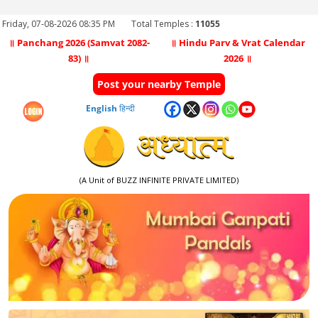
Friday, 07-08-2026 08:35 PM
Total Temples :
11055
॥ Panchang 2026 (Samvat 2082-
॥ Hindu Parv & Vrat Calendar
83) ॥
2026 ॥
Post your nearby Temple
English
हिन्दी
(A Unit of BUZZ INFINITE PRIVATE LIMITED)