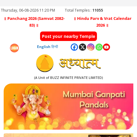
Thursday, 06-08-2026 11:20 PM
Total Temples :
11055
॥ Panchang 2026 (Samvat 2082-
॥ Hindu Parv & Vrat Calendar
83) ॥
2026 ॥
Post your nearby Temple
English
हिन्दी
(A Unit of BUZZ INFINITE PRIVATE LIMITED)