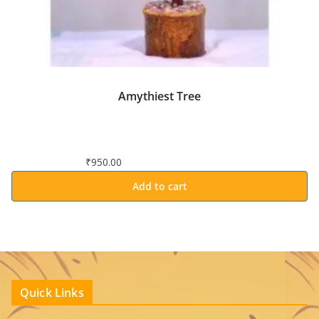
Amythiest Tree
₹
950.00
Add to cart
Quick Links