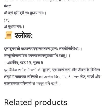
मंत्र:
ॐ ब्रां ब्रीं ब्रौं सः बुधाय नमः।
(या)
ॐ बुधाय नमः।
श्लोक:
घृतादुल्लप्तो मधमान्पयस्वान्त्सहस्नप्राणः शतयोनिर्वयोधाः।
शम्भूश्चोजस्वांश्च पयस्याश्चास्तृतस्त्वाभि रक्षतु।।
– अथर्ववेद, खंड 19, सूक्त 6
इस वैदिक श्लोक में रत्नों की
शुभता, प्रभावशीलता और जीवन के विभिन्न
क्षेत्रों में सहायक शक्तियों
का उल्लेख किया गया है। रत्न
तेज, ऊर्जा और
सकारात्मक परिणामों
से भरपूर माने गए हैं।
Related products