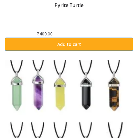
Pyrite Turtle
₹
400.00
Add to cart