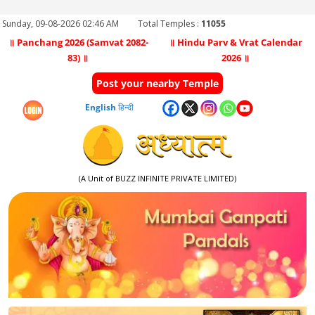
Sunday, 09-08-2026 02:46 AM
Total Temples :
11055
॥ Panchang 2026 (Samvat 2082-
॥ Hindu Parv & Vrat Calendar
83) ॥
2026 ॥
Post your nearby Temple
English
हिन्दी
(A Unit of BUZZ INFINITE PRIVATE LIMITED)