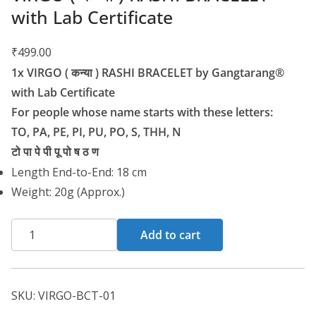
with Lab Certificate
₹
499.00
1x VIRGO ( कन्या ) RASHI BRACELET by Gangtarang®
with Lab Certificate
For people whose name starts with these letters:
TO, PA, PE, PI, PU, PO, S, THH, N
टो पा पे पी पू पो ष ठ ण
Length End-to-End: 18 cm
Weight: 20g (Approx.)
Add to cart
SKU:
VIRGO-BCT-01